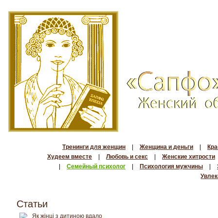
Тренинги для женщин
|
Женщина и деньги
|
Кра
Худеем вместе
|
Любовь и секс
|
Женские хитрости
|
Семейный психолог
|
Психология мужчины
|
Увлек
Статьи
Як жінці з дитиною вдало