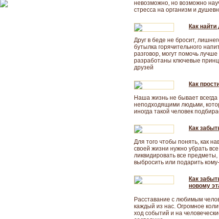
невозможно, но возможно нау
стресса на организм и душевн
Как найти
Друг в беде не бросит, лишнег
бутылка горячительного напи
разговор, могут помочь лучше
разработаны ключевые принцип
друзей
Как прост
Наша жизнь не бывает всегда 
неподходящими людьми, котор
иногда такой человек подбира
Как забыт
Для того чтобы понять, как на
своей жизни нужно убрать вс
ликвидировать все предметы,
выбросить или подарить кому-
Как забыт
новому эт
Расставание с любимым челов
каждый из нас. Огромное кол
ход событий и на человеческ