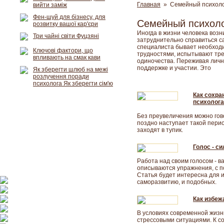
Главная
» Семейный психоло
вийти заміж
Фен-шуй для бізнесу, для
Семейный психол
розвитку вашої кар'єри
Иногда в жизни человека возн
Три чайні світи Фуцзяні
затруднительно справиться с
специалиста бывает необходи
Ключові фактори, що
трудностями, испытывают тре
впливають на смак кави
одиночества. Переживая личн
поддержке и участии. Это
Як зберегти шлюб на межі
розлучення поради
психолога Як зберегти сім'ю
Как сохра
психолога
Без преувеличения можно гово
поздно наступает такой пери
заходят в тупик.
Голос - с
Работа над своим голосом - в
описываются упражнения, с 
Статья будет интересна для 
саморазвитию, и подобных.
Как избеж
В условиях современной жизни
стрессовыми ситуациями. К с