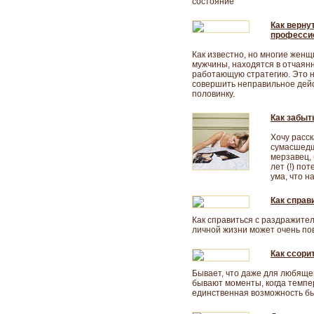
состояние
Как верну
професси
Как известно, но многие жен
мужчины, находятся в отчаян
работающую стратегию. Это не
совершить неправильное дейс
половинку.
Как забыт
Хочу расск
сумасшедш
мерзавец, 
лет (!) по
ума, что н
Как справ
Как справиться с раздражите
личной жизни может очень по
Как ссори
Бывает, что даже для любяще
бывают моменты, когда темп
единственная возможность б