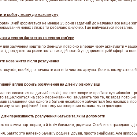
и за вами, потрібно мати відмінні навички мови. Ось деякі фактори, які можут
ити роботу мозку до максимуму
орган, який формується не менше 25 років і здатний до навчання все наше жи
ормування нових зв'язків та ребаланс існуючих. І це відбувається поетапно.
увати сектор багатства та сектор кар'єри
у для залучення коштів по фен-шуй потрібно в першу чергу активувати у вашо
ни відповідають за розвиток ваших здібностей у підприємницькій сфері та по
ати нове життя після розлучення
 стосунків, необхідно починати життя із чистого аркуша. Досить шкодувати се
ивний вплив робить розлучення на дітей у різному віці
ми позначаються на дитячій психіці, що вже говорити про їхню кульмінацію – р
то зациклюються на своїх переживаннях і забувають про те, як зараз потрібні 
мців залишення сім'ї одного з батьків незабаром забудеться без наслідків, пр
істину катастрофічний, і цю тему ми розкриємо максимально докладно.
і діти переживають розлучення батьків та як їм допомогти
ко як самим партнерам, а й їхнім близьким, родичам. Особливо страждають діт
я, багато хто напевно бачив: у родичів, друзів, просто знайомих. Але випробу