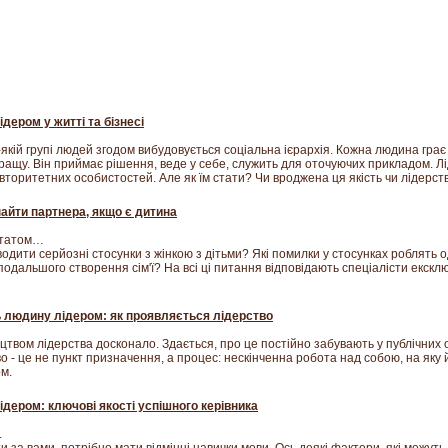
ідером у житті та бізнесі
ь-якій групі людей згодом вибудовується соціальна ієрархія. Кожна людина грає
ращу. Він приймає рішення, веде у себе, служить для оточуючих прикладом. Л
авторитетних особистостей. Але як їм стати? Чи вроджена ця якість чи лідерст
найти партнера, якщо є дитина
и татом…
дити серйозні стосунки з жінкою з дітьми? Які помилки у стосунках роблять 
подальшого створення сім'ї? На всі ці питання відповідають спеціалісти екск
 людину лідером: як проявляється лідерство
цтвом лідерства досконало. Здається, про це постійно забувають у публічних 
 - це не пункт призначення, а процес: нескінченна робота над собою, на яку йд
м.
ідером: ключові якості успішного керівника
.