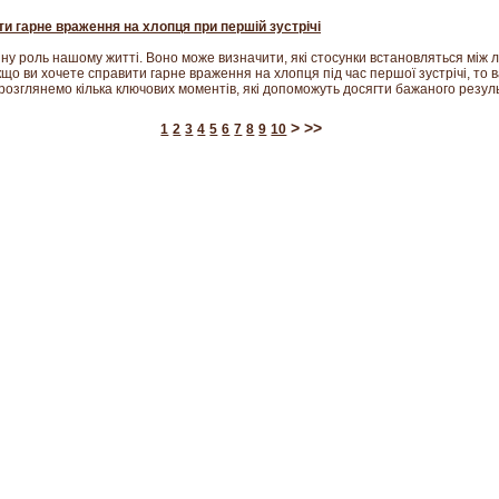
ти гарне враження на хлопця при першій зустрічі
у роль нашому житті. Воно може визначити, які стосунки встановляться між л
що ви хочете справити гарне враження на хлопця під час першої зустрічі, то
и розглянемо кілька ключових моментів, які допоможуть досягти бажаного резуль
>
>>
1
2
3
4
5
6
7
8
9
10