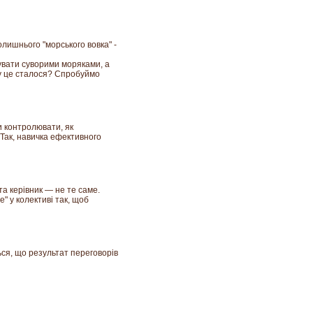
олишнього "морського вовка" -
дувати суворими моряками, а
му це сталося? Спробуймо
и контролювати, як
Так, навичка ефективного
та керівник — не те саме.
" у колективі так, щоб
ься, що результат переговорів