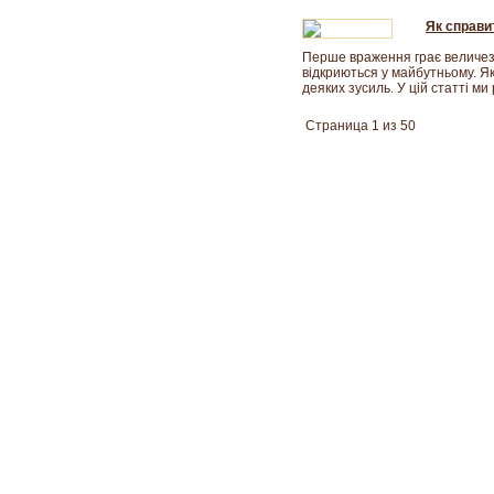
Як справи
Перше враження грає величезн
відкриються у майбутньому. Як
деяких зусиль. У цій статті м
Страница 1 из 50