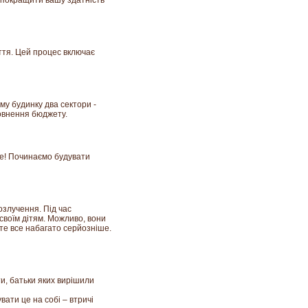
ь покращити вашу здатність
ття. Цей процес включає
му будинку два сектори -
повнення бюджету.
бе! Починаємо будувати
озлучення. Під час
своїм дітям. Можливо, вони
оте все набагато серйозніше.
и, батьки яких вирішили
вати це на собі – втричі