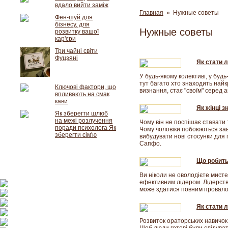
вдало вийти заміж
Главная
» Нужные советы
Фен-шуй для
бізнесу, для
Нужные советы
розвитку вашої
кар'єри
Три чайні світи
Фуцзяні
Як стати л
У будь-якому колективі, у буд
тут багато хто знаходить найк
Ключові фактори, що
визнання, стає "своїм" серед 
впливають на смак
кави
Як жінці з
Як зберегти шлюб
на межі розлучення
Чому він не поспішає стават
поради психолога Як
Чому чоловіки побоюються заво
зберегти сім'ю
вибудувати нові стосунки для 
Сапфо.
Що робить
Ви ніколи не оволодієте мисте
ефективним лідером. Лідерство
може здатися повним провало
Як стати л
Розвиток ораторських навичок