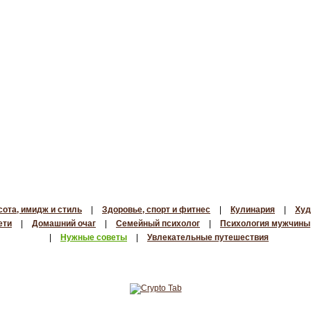
сота, имидж и стиль
|
Здоровье, спорт и фитнес
|
Кулинария
|
Худ
ети
|
Домашний очаг
|
Семейный психолог
|
Психология мужчины
|
Нужные советы
|
Увлекательные путешествия