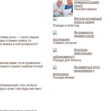
підвищити розмір
пенсії
Пенсійні вимоги
Методи оптимізації
роботи складу
Поради в логістиці
Як повернути
дружину після
 певну роль — і роль лідера
розлучення
ідер отримує повагу та
Сімейні питання
во можна в собі розвинути?
Контроль
дебіторської
заборгованості
Поради для бізнесу
одинокі мами та як правильно
люзивної служби знайомств клуб
Як навчиться бути
незалежною у
відносинах
Поради жінкам
обговореннях того, як бути
уть роки і яка будь-якої миті