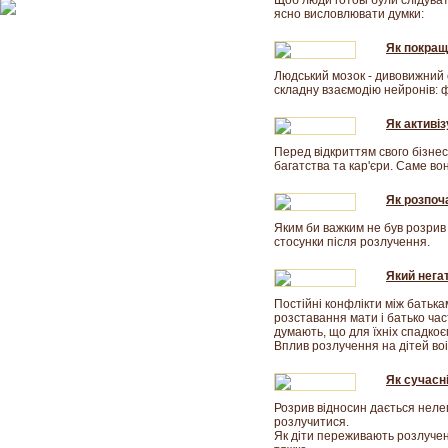
Щоб люди готові були слідуват
ясно висловлювати думки:
Як покращ
Людський мозок - дивовижний 
складну взаємодію нейронів: ф
Як активіз
Перед відкриттям свого бізнес
багатства та кар'єри. Саме во
Як розпоч
Яким би важким не був розрив
стосунки після розлучення.
Який негат
Постійні конфлікти між батька
розставання мати і батько час
думають, що для їхніх спадкоє
Вплив розлучення на дітей во
Як сучасн
Розрив відносин дається нелег
розлучитися.
Як діти переживають розлученн