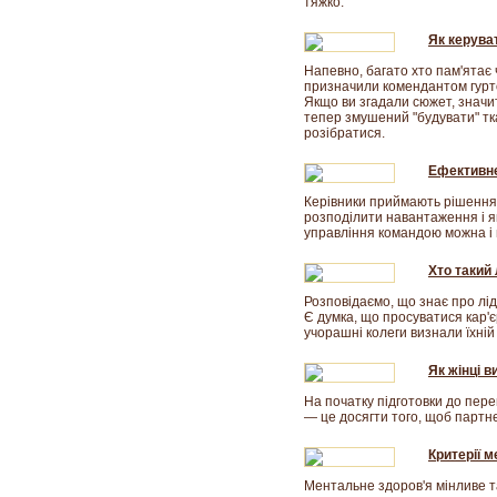
тяжко.
Як керува
Напевно, багато хто пам'ятає 
призначили комендантом гуртож
Якщо ви згадали сюжет, значит
тепер змушений "будувати" тк
розібратися.
Ефективне
Керівники приймають рішення щ
розподілити навантаження і я
управління командою можна і 
Хто такий 
Розповідаємо, що знає про лід
Є думка, що просуватися кар'є
учорашні колеги визнали їхній
Як жінці 
На початку підготовки до пере
— це досягти того, щоб партн
Критерії 
Ментальне здоров'я мінливе та