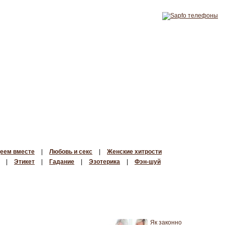
еем вместе
|
Любовь и секс
|
Женские хитрости
|
Этикет
|
Гадание
|
Эзотерика
|
Фэн-шуй
Як законно