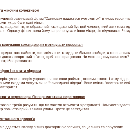
ти жіночим колективом
чудовий радянський фільм "Одиноким надається гуртожиток", в якому героя - к
итку, де були одні жінки.
ь, згадали і те, як ображений і скривджений був цей чоловік, який звик коман
аля. Однак у фіналі, коли йому запропонували інше місце, він відмовився. Чо
 керування командою, як мотивувати персонал
одня: кого найняти, кого звільнити, кому дати більше свободи, а кого навпак
к давати зворотний зв'язок, щоб воно працювало. Чи можна цьому навчитися? 
потрібно розвивати.
лідер і як стати лідером
ерів сучасна теорія управління: що вони роблять, як ними стають і чому лідер 
рними сходами можуть лише "природжені лідери". Вони вміють "поставити себе
 авторитет.
виграти переговори. Як перемагати на переговорах
говорів треба розуміти, що ми хочемо отримати в результаті. Нам часто здаєт
ер повністю прийняв наші умови. Проте це завжди так.
ментального здоров'я
 піддається впливу різних факторів: біологічних, соціальних та побутових.