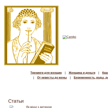
Тренинги для женщин
|
Женщина и деньги
|
Кра
|
От невесты до жены
|
Беременность, роды, д
Статьи
Як жінці з дитиною