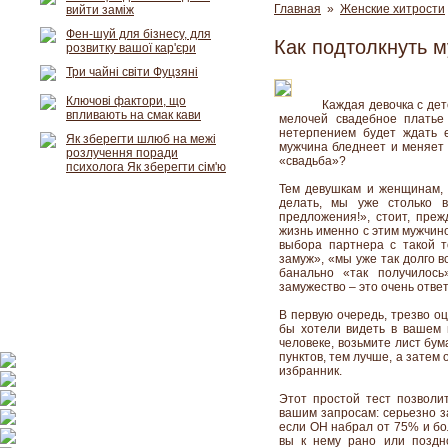
Главная
»
Женские хитрости
вийти заміж
Фен-шуй для бізнесу, для
Как подтолкнуть м
розвитку вашої кар'єри
Три чайні світи Фуцзяні
Ключові фактори, що
Каждая девочка с дет
впливають на смак кави
мелочей свадебное платье
нетерпением будет ждать 
Як зберегти шлюб на межі
мужчина бледнеет и меняет 
розлучення поради
«свадьба»?
психолога Як зберегти сім'ю
Тем девушкам и женщинам, 
делать, мы уже столько 
предложения!», стоит, преж
жизнь именно с этим мужчино
выбора партнера с такой 
замуж», «мы уже так долго 
банально «так получилось
замужество – это очень отве
В первую очередь, трезво оц
бы хотели видеть в вашем 
человеке, возьмите лист бум
пунктов, тем лучше, а затем
избранник.
Этот простой тест позволит
вашим запросам: серьезно з
если ОН набрал от 75% и бол
вы к нему рано или поздно