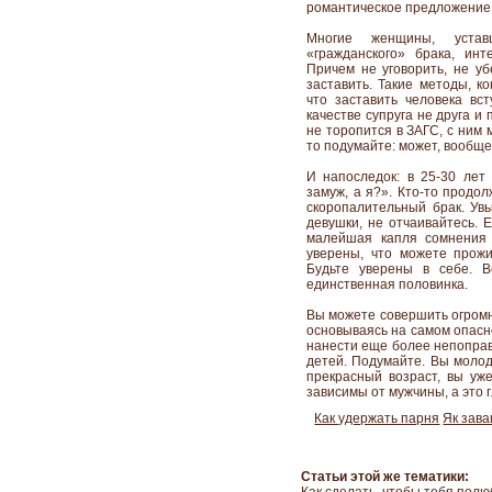
романтическое предложение 
Многие женщины, устав
«гражданского» брака, инт
Причем не уговорить, не уб
заставить. Такие методы, к
что заставить человека вс
качестве супруга не друга и
не торопится в ЗАГС, с ним 
то подумайте: может, вообще 
И напоследок: в 25-30 ле
замуж, а я?». Кто-то продол
скоропалительный брак. Ув
девушки, не отчаивайтесь. 
малейшая капля сомнения 
уверены, что можете прожи
Будьте уверены в себе. 
единственная половинка.
Вы можете совершить огромн
основываясь на самом опасно
нанести еще более непоправи
детей. Подумайте. Вы молоды
прекрасный возраст, вы уже
зависимы от мужчины, а это 
Как удержать парня
Як зава
Статьи этой же тематики: