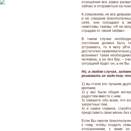
отношения все равно развал
сейчас и отправиться на поис
К сожалению, не все девушк
и не слишком благополучных
себе, они попадают в эм
симптомы таковы: «Я не могу 
страдаю от своей любви».
В таком случае необход
состояние должно быть т
устраивать, то я могу уйт
достаточно привлекательна д
возникнет такая необходимо
человека, а он без Вас – оч
ситуацией будет он, а не Вы.
Но, в любом случае, запом
развивать их надо так, чт
1) вы стали его лучшим друго
крепким;
2) у вас были общие интер
радостям вместе с ним;
3) говорите обо всем, что ег
запретных тем;
4) и самое главное, строй
представить свою жизнь без 
Если Вы смогли благополучно
к тому, чтобы создать се
отношениями, с вами он