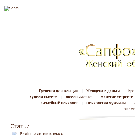
Тренинги для женщин
|
Женщина и деньги
|
Кра
Худеем вместе
|
Любовь и секс
|
Женские хитрости
|
Семейный психолог
|
Психология мужчины
|
Увлек
Статьи
Як жінці з дитиною вдало