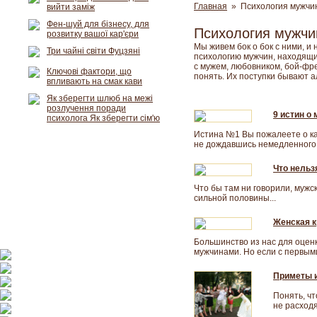
Главная
» Психология мужчи
вийти заміж
Фен-шуй для бізнесу, для
Психология мужч
розвитку вашої кар'єри
Мы живем бок о бок с ними, и
Три чайні світи Фуцзяні
психологию мужчин, находящих
с мужем, любовником, бой-фре
Ключові фактори, що
понять. Их поступки бывают а
впливають на смак кави
Як зберегти шлюб на межі
розлучення поради
9 истин о
психолога Як зберегти сім'ю
Истина №1 Вы пожалеете о каж
не дождавшись немедленного о
Что нельз
Что бы там ни говорили, мужс
сильной половины...
Женская к
Большинство из нас для оцен
мужчинами. Но если с первым
Приметы 
Понять, чт
не расходя