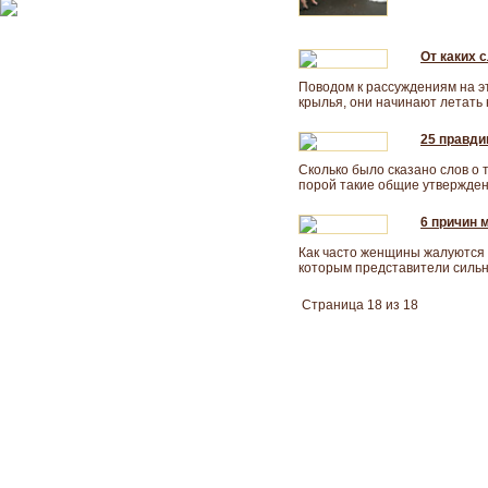
От каких 
Поводом к рассуждениям на эт
крылья, они начинают летать н
25 правди
Сколько было сказано слов о 
порой такие общие утверждени
6 причин 
Как часто женщины жалуются 
которым представители сильно
Страница 18 из 18