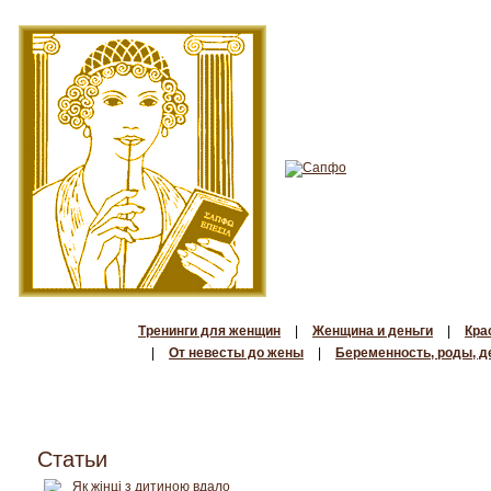
Тренинги для женщин
|
Женщина и деньги
|
Кра
|
От невесты до жены
|
Беременность, роды, д
Статьи
Як жінці з дитиною вдало