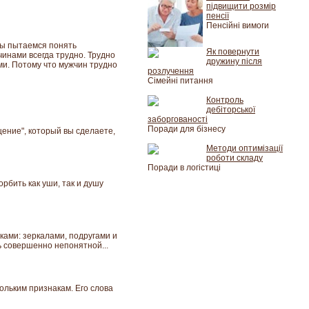
підвищити розмір
пенсії
Пенсійні вимоги
мы пытаемся понять
Як повернути
чинами всегда трудно. Трудно
дружину після
ми. Потому что мужчин трудно
розлучення
Сімейні питання
Контроль
дебіторської
заборгованості
Поради для бізнесу
ение", который вы сделаете,
Методи оптимізації
роботи складу
Поради в логістиці
рбить как уши, так и душу
ками: зеркалами, подругами и
ь совершенно непонятной...
ольким признакам. Его слова