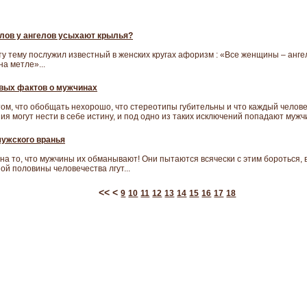
слов у ангелов усыхают крылья?
у тему послужил известный в женских кругах афоризм : «Все женщины – анге
а метле»...
вых фактов о мужчинах
том, что обобщать нехорошо, что стереотипы губительны и что каждый челове
я могут нести в себе истину, и под одно из таких исключений попадают мужчи
мужского вранья
на то, что мужчины их обманывают! Они пытаются всячески с этим бороться,
й половины человечества лгут...
<<
<
9
10
11
12
13
14
15
16
17
18