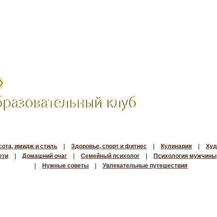
сота, имидж и стиль
|
Здоровье, спорт и фитнес
|
Кулинария
|
Худ
ети
|
Домашний очаг
|
Семейный психолог
|
Психология мужчины
|
Нужные советы
|
Увлекательные путешествия