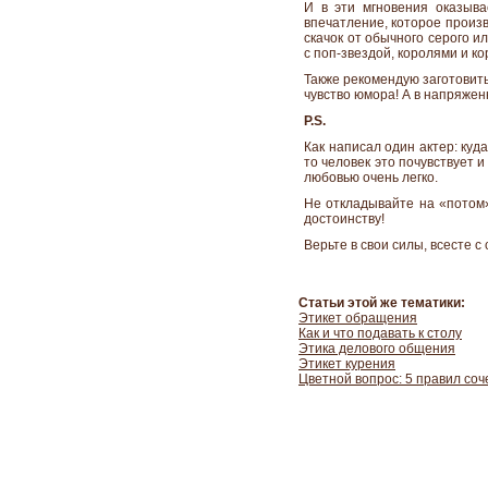
И в эти мгновения оказыв
впечатление, которое произ
скачок от обычного серого и
с поп-звездой, королями и к
Также рекомендую заготовить
чувство юмора! А в напряже
P.S.
Как написал один актер: куд
то человек это почувствует 
любовью очень легко.
Не откладывайте на «потом»
достоинству!
Верьте в свои силы, всесте
Статьи этой же тематики:
Этикет обращения
Как и что подавать к столу
Этика делового общения
Этикет курения
Цветной вопрос: 5 правил соч