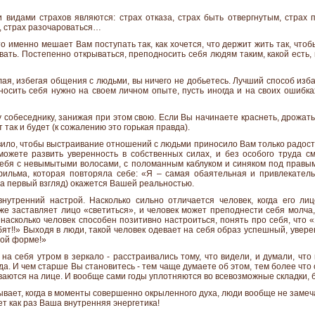
идами страхов являются: страх отказа, страх быть отвергнутым, страх 
я, страх разочароваться…
о именно мешает Вам поступать так, как хочется, что держит жить так, чт
вать. Постепенно открываться, преподносить себя людям таким, какой есть, 
лая, избегая общения с людьми, вы ничего не добьетесь. Лучший способ изба
носить себя нужно на своем личном опыте, пусть иногда и на своих ошибка
 собеседнику, занижая при этом свою. Если Вы начинаете краснеть, дрожать
т так и будет (к сожалению это горькая правда).
вило, чтобы выстраивание отношений с людьми приносило Вам только радос
можете развить уверенность в собственных силах, и без особого труда 
ебя с невымытыми волосами, с поломанным каблуком и синяком под правы
фильма, которая повторяла себе: «Я – самая обаятельная и привлекатель
на первый взгляд) окажется Вашей реальностью.
внутренний настрой. Насколько сильно отличается человек, когда его ли
же заставляет лицо «светиться», и человек может преподнести себя молча,
 насколько человек способен позитивно настроиться, понять про себя, что «
т!!» Выходя в люди, такой человек одевает на себя образ успешный, увере
ной форме!»
 на себя утром в зеркало - расстраивались тому, что видели, и думали, что
да. И чем старше Вы становитесь - тем чаще думаете об этом, тем более чт
аются на лице. И вообще сами годы уплотняются во всевозможные складки, 
вает, когда в моменты совершенно окрыленного духа, люди вообще не замечаю
т как раз Ваша внутренняя энергетика!