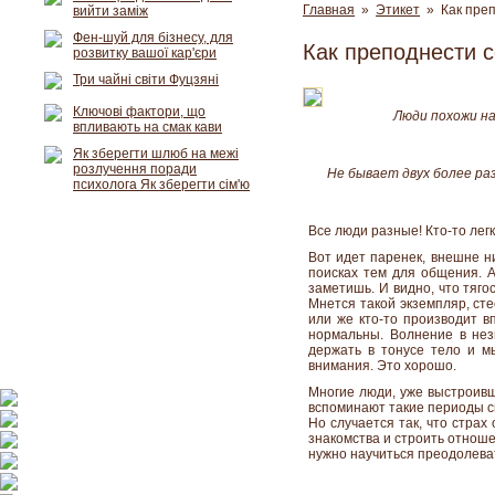
Главная
»
Этикет
» Как преп
вийти заміж
Фен-шуй для бізнесу, для
Как преподнести 
розвитку вашої кар'єри
Три чайні світи Фуцзяні
Ключові фактори, що
Люди похожи на
впливають на смак кави
Як зберегти шлюб на межі
розлучення поради
Не бывает двух более раз
психолога Як зберегти сім'ю
Все люди разные! Кто-то лег
Вот идет паренек, внешне ни
поисках тем для общения. А
заметишь. И видно, что тягос
Мнется такой экземпляр, сте
или же кто-то производит в
нормальны. Волнение в нез
держать в тонусе тело и м
внимания. Это хорошо.
Многие люди, уже выстроивш
вспоминают такие периоды св
Но случается так, что страх
знакомства и строить отноше
нужно научиться преодолеват