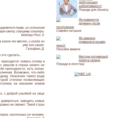
дебіторської
заборгованості
Поради для бізнесу
Як повернути
дружину після
розлучення
оцаряется тьма, их истинная
Сімейні питання
ря свету, идущему изнутри.
Кюблер-Росс Э.
Як законно
 какое-то место, и когда он
підвищити розмір
уже его занял.
пенсії
Галифакс Д.
Пенсійні вимоги
ак это сделать…
Методи оптимізації
роботи складу
е приходится ломать голову в
Поради в логістиці
с ужасом в глазах ничего не
себя преподнести, хоть лопни.
волнения. Возможно, что-либо
адежд. Опасения такого рода
оторой степени позволяющее
тупков, на оказание знаков
о, с доброй улыбкой на лице
, доверяться, заводить новые
равно не сможет. Такой страх
трах, настолько он человек.