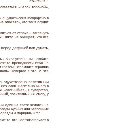
Карлейль Т.
показаться «белой вороной»,
обы ощущать себя комфортно в
не опасаясь, что тебя осудят
виться от страха – заглянуть
х. Никто не обещает, что всё
 перед девушкой или думать,
ть и было успешным – любите
сможете преподнести себя на
м глазом! Вспомните героиню
ная!» Поверьте в это. И эта
цо одухотворено позитивным
 без слов. Насколько много в
Я классный(ая), я суперстар,
нный, позитивный «Я смогу, у
 ни один на свете человек не
о следы бурных или бессонных
борозды и морщины и т.п.
т то, что Вас так огорчает в