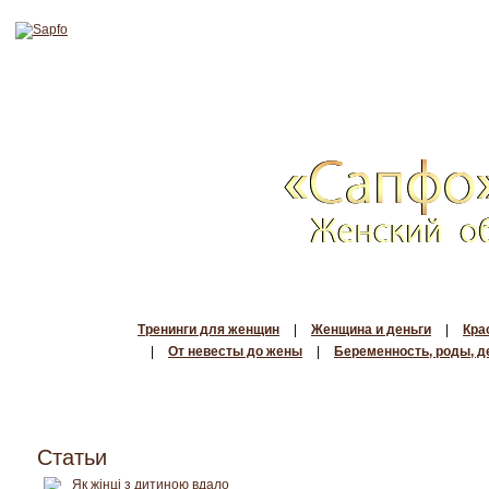
Тренинги для женщин
|
Женщина и деньги
|
Кра
|
От невесты до жены
|
Беременность, роды, д
Статьи
Як жінці з дитиною вдало