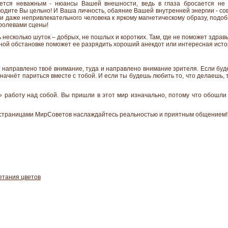
ается неважным - нюансы Вашей внешности, ведь в глаза бросается не
водите Вы цельно! И Ваша личность, обаяние Вашей внутренней энергии - с
ли даже непривлекательного человека к яркому магнетическому образу, подоб
оролевами сцены!
 несколько шуток – добрых, не пошлых и коротких. Там, где не поможет здрав
нной обстановке поможет ее разрядить хороший анекдот или интересная исто
а направлено твоё внимание, туда и направлено внимание зрителя. Если бу
и начнёт париться вместе с тобой. И если ты будешь любить то, что делаешь,
 работу над собой. Вы пришли в этот мир изначально, потому что обошли 
 с страницами МирСоветов наслаждайтесь реальностью и приятным общением!
етания цветов