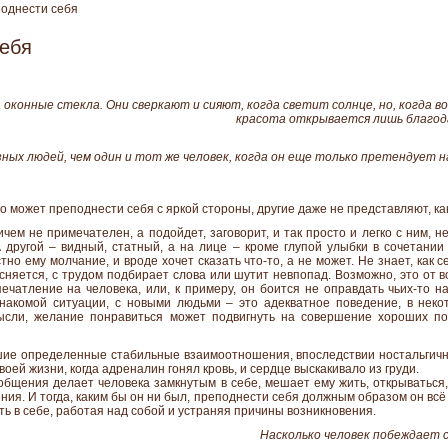
однести себя
себя
 оконные стекла. Они сверкают и сияют, когда светит солнце, но, когда в
красота открывается лишь благода
ных людей, чем один и тот же человек, когда он еще только претендует на
ко может преподнести себя с яркой стороны, другие даже не представляют, к
чем не примечателен, а подойдет, заговорит, и так просто и легко с ним, н
 другой – видный, статный, а на лице – кроме глупой улыбки в сочетании 
тно ему молчание, и вроде хочет сказать что-то, а не может. Не знает, как 
сняется, с трудом подбирает слова или шутит невпопад. Возможно, это от 
печатление на человека, или, к примеру, он боится не оправдать чьих-то н
накомой ситуации, с новыми людьми – это адекватное поведение, в нек
ысли, желание понравиться может подвигнуть на совершение хороших пос
ие определенные стабильные взаимоотношения, впоследствии ностальгичн
оей жизни, когда адреналин гонял кровь, и сердце выскакивало из груди.
 общения делает человека замкнутым в себе, мешает ему жить, открываться
ния. И тогда, каким бы он ни был, преподнести себя должным образом он всё 
ь в себе, работая над собой и устраняя причины возникновения.
Насколько человек побеждает с