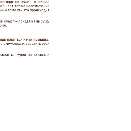
 прыщик на коже - а общее
овершает тот же невозможный
ным тому, как это происходит
ый смысл – придет на выручку
рия.
дешь париться из-за прыщика,
 то окружающих заразить этой
своих конкурентов по силе и