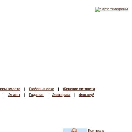
еем вместе
|
Любовь и секс
|
Женские хитрости
|
Этикет
|
Гадание
|
Эзотерика
|
Фэн-шуй
Контроль