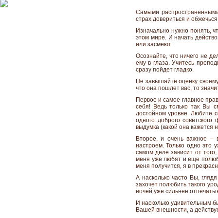
Самыми распространенными в
страх довериться и обжечьс
Изначально нужно понять, чт
этом мире. И начать действо
или засмеют.
Осознайте, что ничего не де
ему в глаза. Учитесь препод
сразу пойдет гладко.
Не завышайте оценку своему
что она пошлет вас, то значи
Первое и самое главное пра
себя! Ведь только так Вы с
достойном уровне. Любите с
одного доброго советского 
выдумка (какой она кажется 
Второе, и очень важное – 
настроем. Только одно это у
самом деле зависит от того,
меня уже любят и еще полюбя
меня получится, я в прекрас
А насколько часто Вы, глядя
захочет полюбить такого уро
ночей уже сильнее отпечатыв
И насколько удивительным бы
Вашей внешности, а действуе