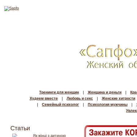
Тренинги для женщин
|
Женщина и деньги
|
Кра
Худеем вместе
|
Любовь и секс
|
Женские хитрости
|
Семейный психолог
|
Психология мужчины
|
Увлек
Статьи
Як жінці з дитиною