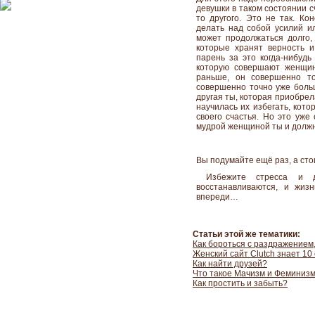
девушки в таком состоянии с
то другого. Это не так. Ко
делать над собой усилий и
может продолжаться долго, 
которые хранят верность и
парень
за это когда-нибуд
которую совершают женщин
раньше, он совершенно то
совершенно точно уже боль
другая ты, которая приобрел
научилась их избегать, кот
своего счастья. Но это уже
мудрой женщиной ты и должн
Вы подумайте ещё раз, а сто
Избежите стресса и де
восстанавливаются, и жиз
впереди…
Статьи этой же тематики:
Как бороться с раздражением
Женский сайт Clutch знает 10
Как найти друзей?
Что такое Мачизм и Феминиз
Как простить и забыть?