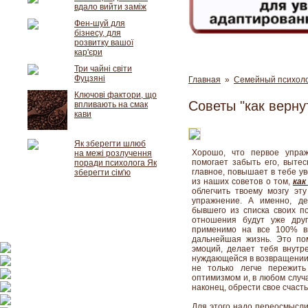
вдало вийти заміж
Фен-шуй для
бізнесу, для
розвитку вашої
кар'єри
Три чайні світи
Фуцзяні
Главная
»
Семейный психол
Ключові фактори, що
Советы "как верну
впливають на смак
кави
Як зберегти шлюб
Хорошо, что первое упраж
на межі розлучення
помогает забыть его, вытес
поради психолога Як
главное, повышает в тебе ув
зберегти сім'ю
из наших советов о том,
как
облегчить твоему мозгу эт
упражнение. А именно, де
бывшего из списка своих п
отношения будут уже друг
применимо на все 100% вн
дальнейшая жизнь. Это по
эмоций, делает тебя внутр
нуждающейся в
возвращении
не только легче пережит
оптимизмом и, в любом случа
наконец, обрести свое счасть
Для этого надо переосмысли