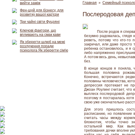
Главная
»
Семейный психол
вийти заміж
Фен-шуй для бізнесу, для
Послеродовая де
розвитку вашої кар'єри
Три чайні світи Фуцзяні
Ключові фактори, що
После родов я сперва
впливають на смак кави
безумно радовалась, глядя 
реветь, потому что кто-то 
Як зберегти шлюб на межі
закричал, или даже просто 
розлучення поради
ребенка остановилось, и я с
психолога Як зберегти сім'ю
либо напряженно прислушива
А потом весь день, невыспа
без.
В конце концов я поняла, ч
большая половина рожав
Конечно, встречаются редк
половины человечества, кото
депрессия протекает не пр
Джоан Роулинг считает, что е
выплеск послеродовой депр
поэтому я постаралась хотя
свою уже окончательно расс
Для этого пришлось сост
расписанию, но появление в
считать часы между кормл
блокнотик, чтобы точно з
остальной мир. Как выя
требования дочки вполне укл
найти час на себя, выдел