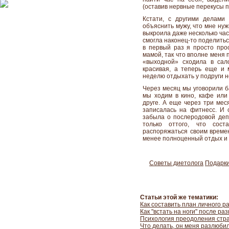
(оставив нервные перекусы п
Кстати, с другими делами
объяснить мужу, что мне нуж
выкроила даже несколько час
смогла наконец-то поделитьс
в первый раз я просто про
мамой, так что вполне меня 
«выходной» сходила в сал
красивая, а теперь еще и
неделю отдыхать у подруги н
Через месяц мы уговорили б
мы ходим в кино, кафе или 
друге. А еще через три мес
записалась на фитнесс. И 
забыла о послеродовой деп
только оттого, что сос
распоряжаться своим времен
менее полноценный отдых и 
Советы диетолога
Подарки
Статьи этой же тематики:
Как составить план личного р
Как "встать на ноги" после ра
Психология преодоления стр
Что делать, он меня разлюби