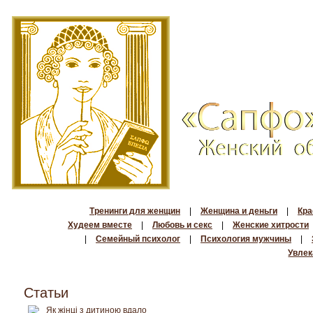
Тренинги для женщин
|
Женщина и деньги
|
Кра
Худеем вместе
|
Любовь и секс
|
Женские хитрости
|
Семейный психолог
|
Психология мужчины
|
Увлек
Статьи
Як жінці з дитиною вдало