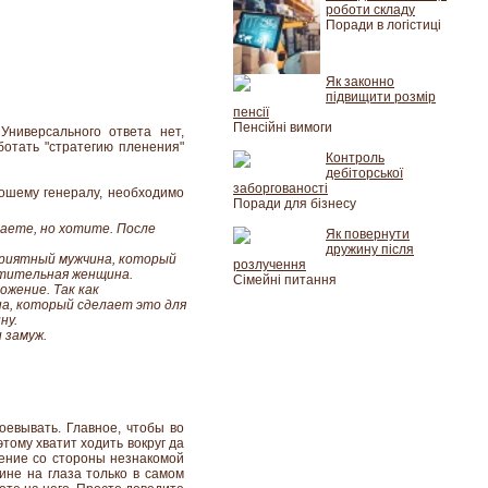
роботи складу
Поради в логістиці
Як законно
підвищити розмір
пенсії
Пенсійні вимоги
Универсального ответа нет,
отать "стратегию пленения"
Контроль
дебіторської
заборгованості
рошему генералу, необходимо
Поради для бізнесу
наете, но хотите. После
Як повернути
дружину після
приятный мужчина, который
розлучення
хитительная женщина.
Сімейні питання
ожение. Так как
а, который сделает это для
ну.
 замуж.
оевывать. Главное, чтобы во
тому хватит ходить вокруг да
дение со стороны незнакомой
ине на глаза только в самом