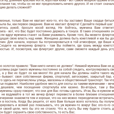
 сетку, длинные красные ногти, короткая юбка - вот самое мощное оружие в о
лания так, чтобы он не мог предположить ничего другого. И не стоит сначала
ацию делать сложной?
жизнью, только Вам не хватает кого-то, кто бы заставил Ваше сердце битьс
 была бы, как первое свидание. Вам не хватает флирта! Сделайте первый ша
нитесь рукой, бросьте косой взгляд. Не бойтесь, мужчина Вам ответит
га - вот, что Вас будет постоянно держать в тонусе. В таких отношениях оч
сли вдруг мужчина станет за Вами ухаживать. Кроме того, Вы можете флирто
ущая свою власть над ними. Женщина должна быть кокетливой и как бы до
жчин. Для начала, хорошо бы потренироваться в той атмосфере, где Ваше к
ходите на вечеринку флирта - там Вы поймете, где грань между кокетст
остью. И, посмотрев, как флиртуют другие, сами сможете каждый день ус
о золотое правило: "Вам никто ничего не должен". Никакой мужчина Вам не д
 должны ради такого мужчины постоянно за собой следить, контролировать с
 а у Вас их будет ох как много! Но для начала Вы должны найти такого му
 бывают: своя собственная фирма, спортклуб, автосервис, закрытый бар, к
о здесь не перечислены улицы, магазины и общественный транспорт. Так чт
астье подвалит. Наиболее удобное место для охоты за такими мужчинами – веч
дешевле, чем посещение спортклуба или казино. Во-вторых, там у Ва
 мужчины сразу говорят, что они для Вас готовы сделать. Итак, Вы в нужном 
 не вздумайте в тот же вечер флирт перевести в более близкие отношени
Вечеринки знакомств тем и хороши, что на них можно периодически встречат
 в постель. Когда Вы решите, от кого Вам больше всего хотелось бы получ
рировать и всякий раз показывать, что уж мужчин-то вокруг Вас ого-го-го с
я своей цели, чего бы это не стоило. Что ж, пусть Вы ему будете стоить 
он будет охранять свою собственность, то есть Вас.