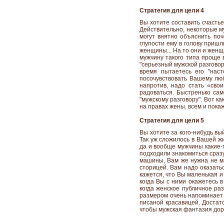
Стратегия для цели 4
Вы хотите составить счастье
Действительно, некоторые м
могут внятно объяснить поч
глупости ему в голову приш
женщины... На то они и женщ
мужчину такого типа проще в
"серьезный мужской разговор
время пытаетесь его "наст
посочувствовать Вашему любо
напротив, надо стать «сво
радоваться. Быстренько сам
"мужскому разговору". Вот к
на правах жены, всем и покаж
Стратегия для цели 5
Вы хотите за кого-нибудь вый
Так уж сложилось в Вашей жи
да и вообще мужчины какие-т
подходили знакомиться сразу
машины, Вам же нужна не ма
сторицей. Вам надо оказать
кажется, что Вы маленькая и
когда Вы с ними окажетесь в
когда женское публичное ра
размером очень напоминает 
писаной красавицей. Достато
чтобы мужская фантазия дор