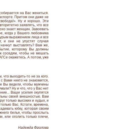
 собирается на Вас жениться.
аспорте. Притом они даже не
свобода!». Ну и хорошо. Эти
торитетно заявлять, что все
лохо знает женщин. Завоевать
ое, когда у Вашего любовника
хмурым выражением лица и все
г, и они не упустят случая
с начнут выставлять? Вам же,
обытие, которому Вы должны
 к соседям, чтобы не мешать
АГСе окажетесь. А потом, уже
, что выходить-то не за кого.
 с Вами никто не знакомится,
где Вы видели, чтобы мужчины
али? Ну и что, что у Вас нет
ние... Ваши усилия окупятся
ольны своей внешностью. Вам
уг только высоких и худых, и
только Вас. Кстати, времена,
адевать юбку, которая своим
жнего белья, чтобы прослыть
и, или оголить только плечи,
Надежда Фролова