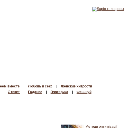
еем вместе
|
Любовь и секс
|
Женские хитрости
|
Этикет
|
Гадание
|
Эзотерика
|
Фэн-шуй
Методи оптимізації