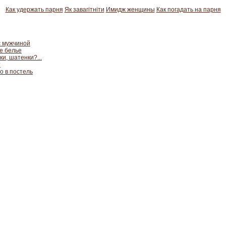
Как удержать парня
Як завагітніти
Имидж женщины
Как погадать на парня
с мужчиной
е белье
и, шатенки?...
?
о в постель