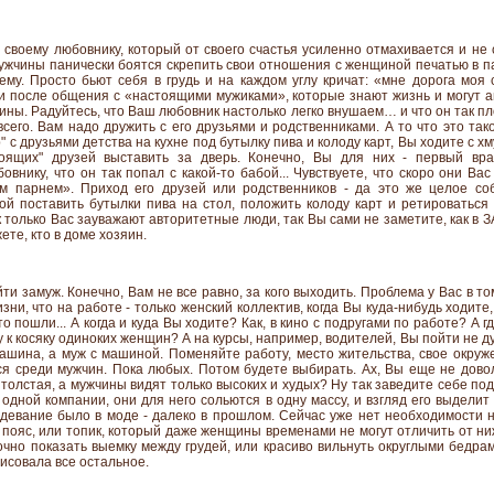
 своему любовнику, который от своего счастья усиленно отмахивается и не
ужчины панически боятся скрепить свои отношения с женщиной печатью в п
ему. Просто бьют себя в грудь и на каждом углу кричат: «мне дорога моя 
ли после общения с «настоящими мужиками», которые знают жизнь и могут ав
ины. Радуйтесь, что Ваш любовник настолько легко внушаем… и что он так п
сего. Вам надо дружить с его друзьями и родственниками. А то что это так
" с друзьями детства на кухне под бутылку пива и колоду карт, Вы ходите с 
оящих" друзей выставить за дверь. Конечно, Вы для них - первый вра
внику, что он так попал с какой-то бабой... Чувствуете, что скоро они Ва
им парнем». Приход его друзей или родственников - да это же целое с
ой поставить бутылки пива на стол, положить колоду карт и ретироваться
ак только Вас зауважают авторитетные люди, так Вы сами не заметите, как в З
ете, кто в доме хозяин.
ти замуж. Конечно, Вам не все равно, за кого выходить. Проблема у Вас в том
зни, что на работе - только женский коллектив, когда Вы куда-нибудь ходите,
о пошли... А когда и куда Вы ходите? Как, в кино с подругами по работе? А 
 к косяку одиноких женщин? А на курсы, например, водителей, Вы пойти не дум
шина, а муж с машиной. Поменяйте работу, место жительства, свое окруже
ся среди мужчин. Пока любых. Потом будете выбирать. Ах, Вы еще не дов
 толстая, а мужчины видят только высоких и худых? Ну так заведите себе подр
 одной компании, они для него сольются в одну массу, и взгляд его выделит 
здевание было в моде - далеко в прошлом. Сейчас уже нет необходимости н
пояс, или топик, который даже женщины временами не могут отличить от ни
чно показать выемку между грудей, или красиво вильнуть округлыми бедрам
исовала все остальное.