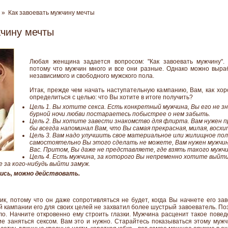
» Как завоевать мужчину мечты
жчину мечты
Любая женщина задается вопросом: "Как завоевать мужчину". 
потому что мужчин много и все они разные. Однако можно выраб
независимого и свободного мужского пола.
Итак, прежде чем начать наступательную кампанию, Вам, как хо
определиться с целью: что Вы хотите в итоге получить?
Цель 1. Вы хотите секса. Есть конкретный мужчина, Вы его не з
бурной ночи любви постараетесь побыстрее о нем забыть.
Цель 2. Вы хотите завести знакомство для флирта. Вам нужен 
бы всегда напоминал Вам, что Вы самая прекрасная, милая, вос
Цель 3. Вам надо улучшить свое материальное или жилищное пол
самостоятельно Вы этого сделать не можете, Вам нужен мужчин
Вас. Притом, Вы даже не представляете, где взять такого мужчи
Цель 4. Есть мужчина, за которого Вы непременно хотите выйти
 за кого-нибудь выйти замуж.
лись, можно действовать.
ик, потому что он даже сопротивляться не будет, когда Вы начнете его зав
кампании его для своих целей не захватил более шустрый завоеватель. Поэ
ело. Начните откровенно ему строить глазки. Мужчина расценит такое пове
 заняться сексом. Вам это и нужно. Старайтесь показываться этому мужч