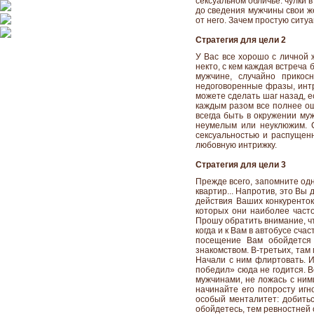
сексуальном обличье: чулки в
до сведения мужчины свои же
от него. Зачем простую ситу
Стратегия для цели 2
У Вас все хорошо с личной 
некто, с кем каждая встреча
мужчине, случайно прикос
недоговоренные фразы, интри
можете сделать шаг назад, е
каждым разом все полнее ощ
всегда быть в окружении му
неумелым или неуклюжим. С
сексуальностью и распущенн
любовную интрижку.
Стратегия для цели 3
Прежде всего, запомните одн
квартир... Напротив, это Вы
действия Ваших конкуренток,
которых они наиболее часто
Прошу обратить внимание, чт
когда и к Вам в автобусе сч
посещение Вам обойдется 
знакомством. В-третьих, там
Начали с ним флиртовать. И
победил» сюда не годится. 
мужчинами, не ложась с ними
начинайте его попросту игно
особый менталитет: добитьс
обойдетесь, тем ревностней 