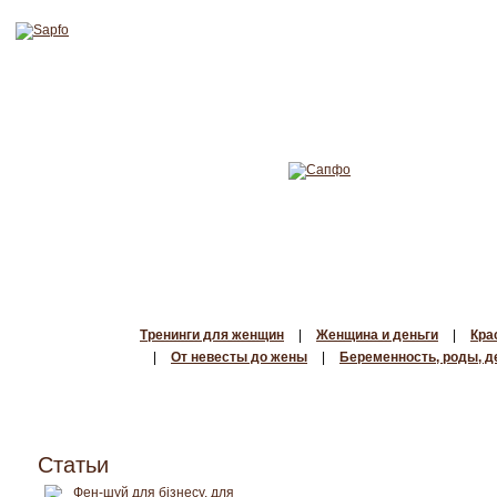
Тренинги для женщин
|
Женщина и деньги
|
Кра
|
От невесты до жены
|
Беременность, роды, д
Статьи
Фен-шуй для бізнесу, для