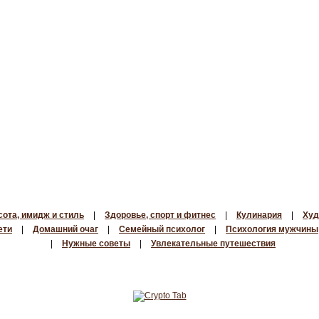
сота, имидж и стиль
|
Здоровье, спорт и фитнес
|
Кулинария
|
Худ
ети
|
Домашний очаг
|
Семейный психолог
|
Психология мужчины
|
Нужные советы
|
Увлекательные путешествия