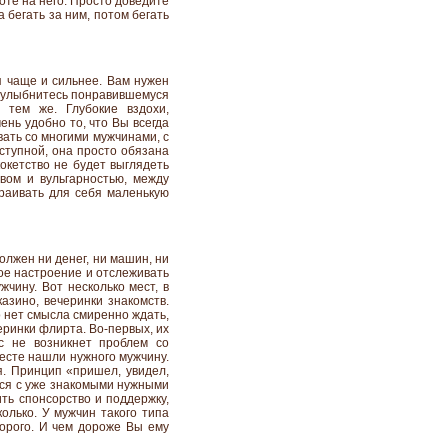
хоте на него. Просто доведите
 бегать за ним, потом бегать
я чаще и сильнее. Вам нужен
г: улыбнитесь понравившемуся
 тем же. Глубокие вздохи,
ень удобно то, что Вы всегда
вать со многими мужчинами, с
ступной, она просто обязана
окетство не будет выглядеть
вом и вульгарностью, между
траивать для себя маленькую
олжен ни денег, ни машин, ни
вое настроение и отслеживать
жчину. Вот несколько мест, в
азино, вечеринки знакомств.
о нет смысла смиренно ждать,
еринки флирта. Во-первых, их
с не возникнет проблем со
месте нашли нужного мужчину.
я. Принцип «пришел, увидел,
ься с уже знакомыми нужными
ить спонсорство и поддержку,
колько. У мужчин такого типа
дорого. И чем дороже Вы ему