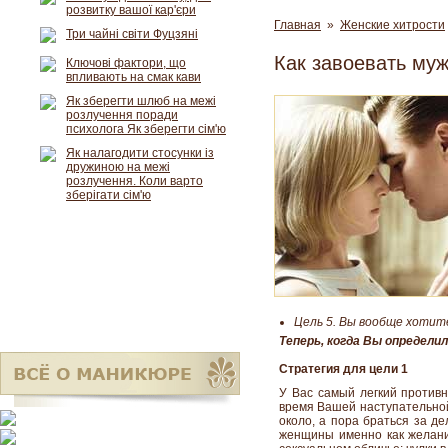
розвитку вашої кар'єри
Главная
»
Женские хитрости
Три чайні світи Фуцзяні
Как завоевать му
Ключові фактори, що
впливають на смак кави
Як зберегти шлюб на межі
розлучення поради
психолога Як зберегти сім'ю
Як налагодити стосунки із
дружиною на межі
розлучення. Коли варто
зберігати сім'ю
Цель 5. Вы вообще хотите
Теперь, когда Вы определи
Стратегия для цели 1
У Вас самый легкий противн
время Вашей наступательной 
около, а пора браться за д
женщины именно как желание