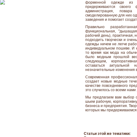
форменной одежде из 
придерживаются своего 
администрация, повар
смоделированную для них од
заведения и помогает созда
Правильно разработан
функциональная, "дышащая
рабочий день), практичная, 
подходить творчески и очен
одежды ничем не легче рабо
индивидуальном пошиве. И н
то время как мода на обычн
было модным прошлой весн
следующем, корпоративн
оставаться актуальной 
незначительные изменения в
Современная профессиональ
создает новые модные тече
качестве повседневного пре
это случилось со всеми нам
Мы предлагаем вам выбор 
шьем рабочую, корпоративну
бизнеса и предприятия. Твор
которых мы придерживаемся 
Статьи этой же тематики: