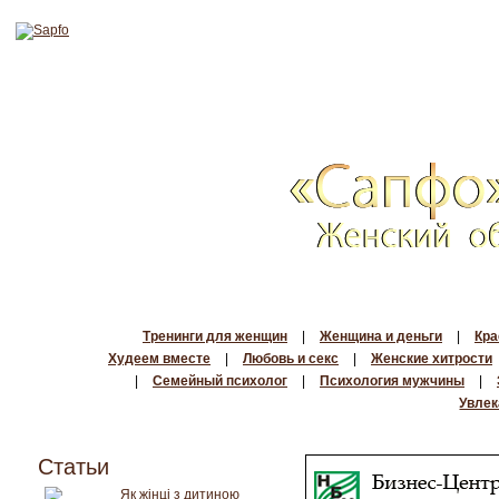
Тренинги для женщин
|
Женщина и деньги
|
Кра
Худеем вместе
|
Любовь и секс
|
Женские хитрости
|
Семейный психолог
|
Психология мужчины
|
Увлек
Статьи
Як жінці з дитиною