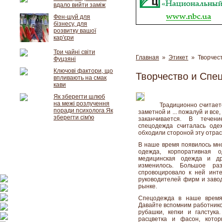
вдало вийти заміж
Фен-шуй для
бізнесу, для
розвитку вашої
кар'єри
Три чайні світи
Главная
»
Этикет
» Творчест
Фуцзяні
Ключові фактори, що
Творчество и Спе
впливають на смак
кави
Як зберегти шлюб
на межі розлучення
Традиционно считает
поради психолога Як
заметной и ... пожалуй и все
зберегти сім'ю
заканчивается. В течен
спецодежда считалась оде
обходили стороной эту отра
В наше время появилось мно
одежда, корпоративная 
медицинская одежда и др
изменилось. Большое ра
спровоцировало к ней инте
руководителей фирм и завод
рынке.
Спецодежда в наше время 
Давайте вспомним работнико
рубашки, кепки и галстук
расцветка и фасон, кото