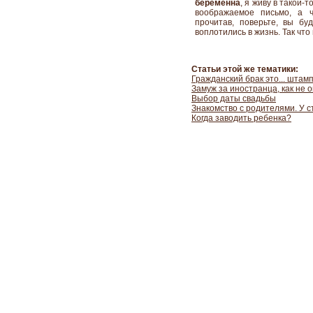
беременна
, я живу в такой-
воображаемое письмо, а ч
прочитав, поверьте, вы бу
воплотились в жизнь. Так чт
Статьи этой же тематики:
Гражданский брак это... штам
Замуж за иностранца, как не 
Выбор даты свадьбы
Знакомство с родителями. У с
Когда заводить ребенка?