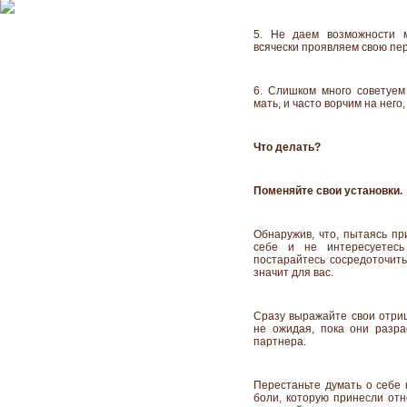
5. Не даем возможности 
всячески проявляем свою пе
6. Слишком много советуем 
мать, и часто ворчим на него
Что делать?
Поменяйте свои установки.
Обнаружив, что, пытаясь п
себе и не интересуетес
постарайтесь сосредоточить
значит для вас.
Сразу выражайте свои отриц
не ожидая, пока они разра
партнера.
Перестаньте думать о себе 
боли, которую принесли о