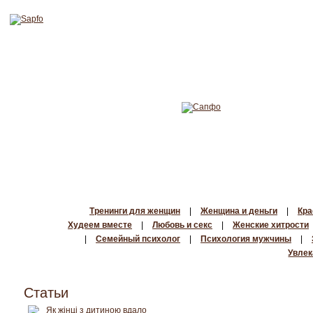
Тренинги для женщин
|
Женщина и деньги
|
Кра
Худеем вместе
|
Любовь и секс
|
Женские хитрости
|
Семейный психолог
|
Психология мужчины
|
Увлек
Статьи
Як жінці з дитиною вдало