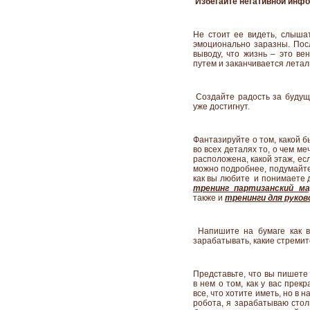
Избегайте негативной инфо
Не стоит ее видеть, слышат
эмоционально заразны. Пос
выводу, что жизнь – это ве
путем и заканчивается лета
Создайте радость за будущи
уже достигнут.
Фантазируйте о том, какой б
во всех деталях то, о чем ме
расположена, какой этаж, ес
можно подробнее, подумайте
как вы любите и понимаете д
тренинг партизанский ма
также и
тренинги для руков
Напишите на бумаге как вы
зарабатывать, какие стреми
Представьте, что вы пишете
в нем о том, как у вас прек
все, что хотите иметь, но в
робота, я зарабатываю стол