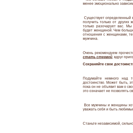
менее эмоционально зависим
Существует определенный в
получить только от других
только разочарует вас. Мы
будет женщиной. Чем больше
отношения с женщинами, тем
мужчина.
Очень рекомендуем прочес
стать стервой
, вдруг при
Сохраняйте свое достоинст
Подумайте немного над т
достоинство. Может быть, эт
пока он не объявит вам о св
это означает не позволять св
Все мужчины и женщины хотя
уважать себя и быть любимы
Станьте независимой, сильн