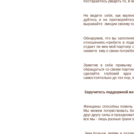
постарайтесь увидеть то, в 
Не ведите себя, как малень
дуйтесь и не притворяйтесь
выражайте эмоции своему па
Обнаружив, что вы заполня
отношениях,»гребете в лодк
отдает ли мне мой партнер с
скажите ему о своих потребн
Заметив в себе привычку
обращаться со своим партнер
сделайте глубокий вдох
самостоятельно до тех пор, п
Заручитесь поддержкой ж
Женщины способны помочь др
Мы можем почувствовать бол
друг другу силы и праздноват
все мы - лишь разные грани 
Чем больше любви и поддерж