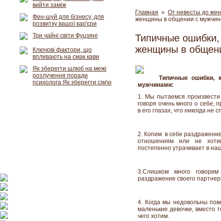
вийти заміж
Главная
»
От невесты до же
Фен-шуй для бізнесу, для
женщины в общении с мужчин
розвитку вашої кар'єри
Три чайні світи Фуцзяні
Типичные ошибки,
женщины в общен
Ключові фактори, що
впливають на смак кави
Як зберегти шлюб на межі
розлучення поради
Типичные ошибки, 
психолога Як зберегти сім'ю
мужчинами:
1. Мы пытаемся произвести
говоря очень много о себе, 
в его глазах, что никогда не 
2. Копим в себе раздражение
отношениям или не хотим
постепенно утрачивает в наш
3.Слишком много говор
раздражение своего партнер
4. Когда мы недовольны пов
маленькие девочки, вместо т
чего хотим.